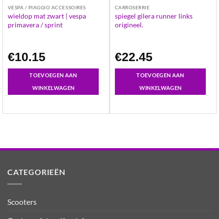
VESPA / PIAGGIO ACCESSOIRES
CARROSERRIE
wieldop mat zwart | vespa
spiegel gilera runner links
primavera / sprint
origineel.
€
10.15
€
22.45
TOEVOEGEN AAN
TOEVOEGEN AAN
WINKELWAGEN
WINKELWAGEN
CATEGORIEËN
Scooters