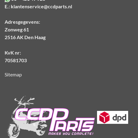
E.:
klantenservice@ccdparts.nl
Adresgegevens:
Zonweg 61
2516 AK Den Haag
KvK nr:
70581703
Sitemap