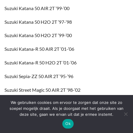
Suzuki Katana 50 AIR 2T ’99-’00
Suzuki Katana 50 H2O 2T ’97-’98
Suzuki Katana 50 H2O 2T ’99-’00
Suzuki Katana-R 50 AIR 2T ’01-’06
Suzuki Katana-R 50 H2O 2T ’01-’06
Suzuki Sepia-ZZ 50 AIR 2T ’95-’96
Suzuki Street Magic 50 AIR 2T ’98-’02
We gebruiken cookies om ervoor te zorgen dat onze site zo
Suzuki Zilion UX 50 H2O 2T ’99-’00
soepel mogelijk draait. Als je doorgaat met het gebruiken van
deze site, gaan we ervan uit dat je ermee instemt.
Vespa Primavera 125i AIR 4T 3V E3 ’13-’16
Ok
Vespa Sprint 125i AIR 4T 3V E2 ’14-’18