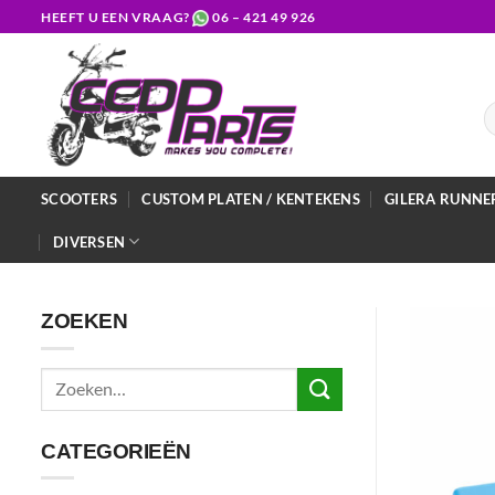
Ga
HEEFT U EEN VRAAG?
06 – 421 49 926
naar
inhoud
Z
na
SCOOTERS
CUSTOM PLATEN / KENTEKENS
GILERA RUNNE
DIVERSEN
ZOEKEN
Zoeken
naar:
CATEGORIEËN