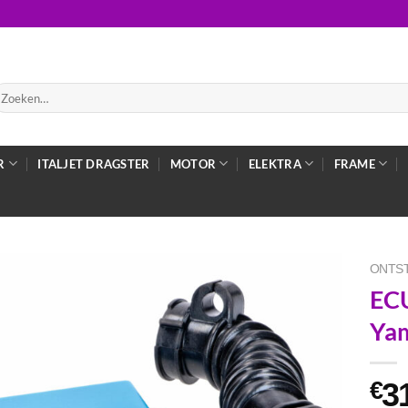
oeken
ar:
R
ITALJET DRAGSTER
MOTOR
ELEKTRA
FRAME
ONTS
ECU
Yam
3
€