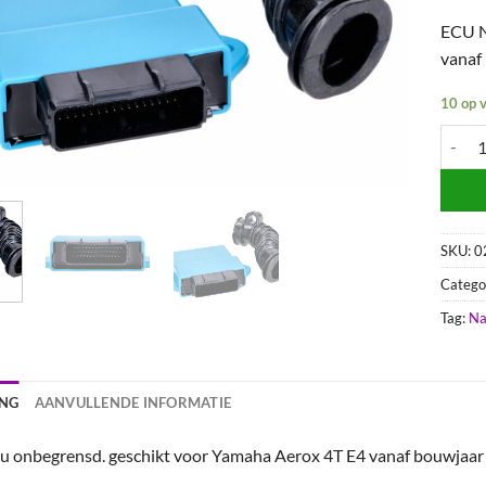
ECU N
vanaf
10 op 
ECU-Un
SKU:
0
Catego
Tag:
Na
ING
AANVULLENDE INFORMATIE
 onbegrensd. geschikt voor Yamaha Aerox 4T E4 vanaf bouwjaar