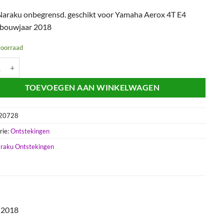
araku onbegrensd. geschikt voor Yamaha Aerox 4T E4
 bouwjaar 2018
voorraad
it Naraku Onbegrensd | Yamaha Aerox 4T E4 ('18-) aantal
TOEVOEGEN AAN WINKELWAGEN
20728
rie:
Ontstekingen
raku Ontstekingen
 2018