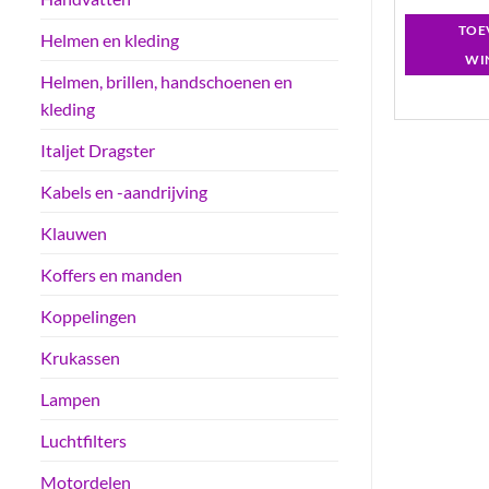
GEN AAN
TOEVOEGEN AAN
TOE
Helmen en kleding
LWAGEN
WINKELWAGEN
WI
Helmen, brillen, handschoenen en
kleding
Italjet Dragster
Kabels en -aandrijving
Klauwen
Koffers en manden
Koppelingen
Krukassen
Lampen
Luchtfilters
Motordelen