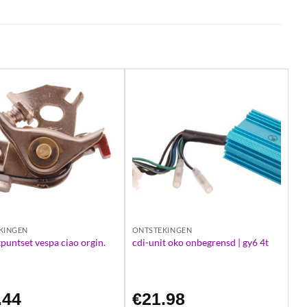
KINGEN
ONTSTEKINGEN
puntset vespa ciao orgin.
cdi-unit oko onbegrensd | gy6 4t
.44
€
21.98