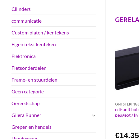
Cilinders
GEREL
communicatie
Custom platen / kentekens
Eigen tekst kenteken
Elektronica
Fietsonderdelen
Frame- en stuurdelen
Geen categorie
Gereedschap
ONTSTEKINGEN
ONTSTEKING
aad bobotech 35km
cdi-unit bob
condensator peugeot schroef
Gilera Runner
peugeot / k
Grepen en hendels
€
9.11
€
14.3
Handvatten