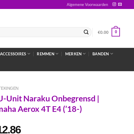
Algemene Voorwaarden
0
€
0.00
ACCESSOIRES
REMMEN
MERKEN
BANDEN
TEKINGEN
-Unit Naraku Onbegrensd |
aha Aerox 4T E4 (’18-)
12.86