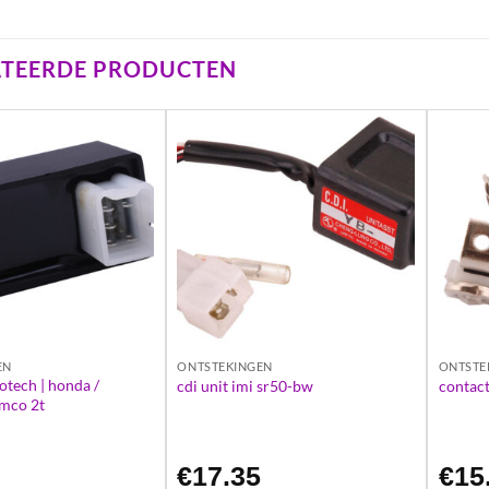
ATEERDE PRODUCTEN
EN
ONTSTEKINGEN
ONTSTE
otech | honda /
cdi unit imi sr50-bw
contact
ymco 2t
5
€
17.35
€
15