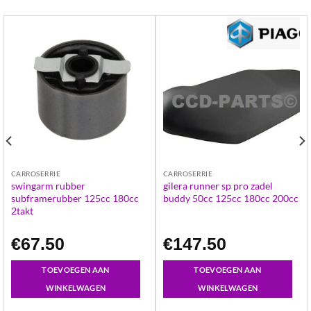
CARROSERRIE
CARROSERRIE
swingarm rubber
gilera runner sp pro zadel
subframerubber 125cc 180cc
buddy 50cc 125cc 180cc 200cc
2takt
€
67.50
€
147.50
TOEVOEGEN AAN
TOEVOEGEN AAN
WINKELWAGEN
WINKELWAGEN