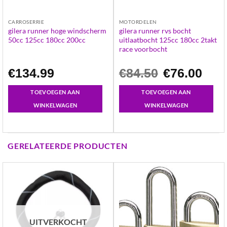
CARROSERRIE
MOTORDELEN
gilera runner hoge windscherm
gilera runner rvs bocht
50cc 125cc 180cc 200cc
uitlaatbocht 125cc 180cc 2takt
race voorbocht
Oorspronkelijke
Huidige
€
134.99
€
84.50
€
76.00
prijs
prijs
was:
is:
€84.50.
€76.00.
TOEVOEGEN AAN
TOEVOEGEN AAN
WINKELWAGEN
WINKELWAGEN
GERELATEERDE PRODUCTEN
UITVERKOCHT