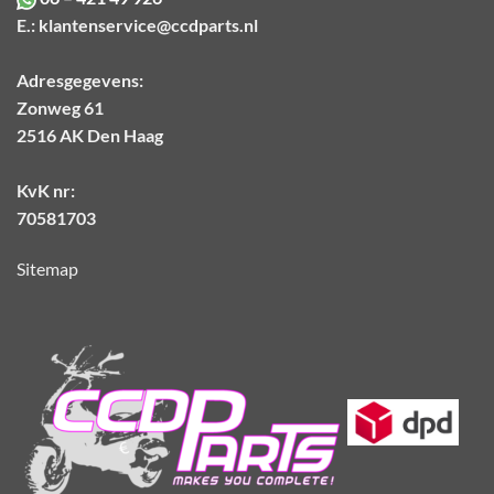
E.:
klantenservice@ccdparts.nl
Adresgegevens:
Zonweg 61
2516 AK Den Haag
KvK nr:
70581703
Sitemap