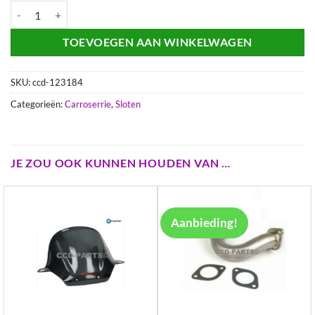
Gilera Runner Slotenset 50cc 125cc 180cc ( zonder chipkey ) aantal
TOEVOEGEN AAN WINKELWAGEN
SKU:
ccd-123184
Categorieën:
Carroserrie
,
Sloten
JE ZOU OOK KUNNEN HOUDEN VAN …
Aanbieding!