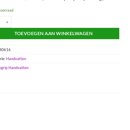
voorraad
ten Progrip 729 Geel aantal
TOEVOEGEN AAN WINKELWAGEN
80616
rie:
Handvatten
ogrip Handvatten