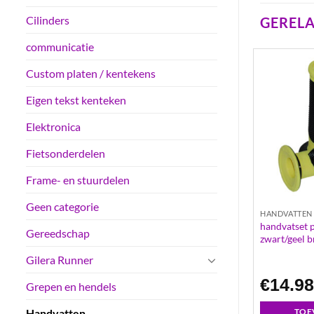
Cilinders
GEREL
communicatie
Custom platen / kentekens
Eigen tekst kenteken
Elektronica
Fietsonderdelen
Frame- en stuurdelen
Geen categorie
HANDVATTEN
HANDVATTEN
handvaten progrip 768 zwart /
handvatset p
g custom zwart
Gereedschap
blauw
zwart/geel b
Gilera Runner
€
15.61
€
14.9
Grepen en hendels
Handvatten
GEN AAN
TOEVOEGEN AAN
TOE