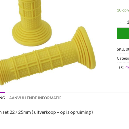
10 op 
Handva
SKU:
0
Catego
Tag:
Pr
ING
AANVULLENDE INFORMATIE
set 22 / 25mm ( uitverkoop – op is opruiming )