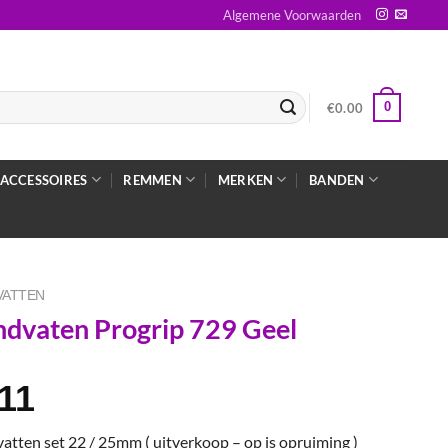
Algemene Voorwaarden
0
€
0.00
ACCESSOIRES
REMMEN
MERKEN
BANDEN
VATTEN
dvaten Progrip 729 Geel
.11
tten set 22 / 25mm ( uitverkoop – op is opruiming )