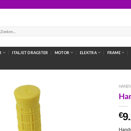
oeken
ar:
R
ITALJET DRAGSTER
MOTOR
ELEKTRA
FRAME
HAND
Han
9
€
Handva