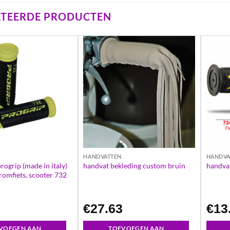
ATEERDE PRODUCTEN
HANDVATTEN
HANDVA
rogrip (made in italy)
handvat bekleding custom bruin
handvat
romfiets, scooter 732
8
€
27.63
€
13
VOEGEN AAN
TOEVOEGEN AAN