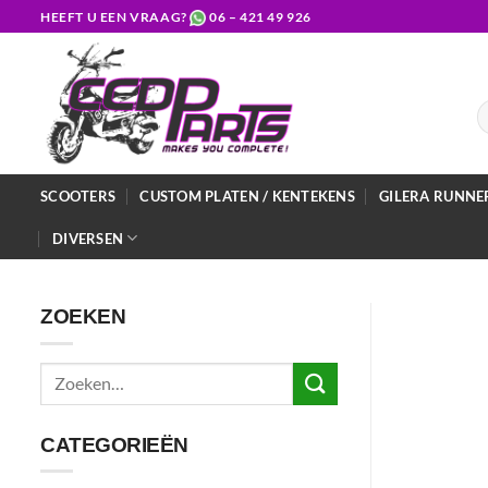
Ga
HEEFT U EEN VRAAG?
06 – 421 49 926
naar
inhoud
Z
na
SCOOTERS
CUSTOM PLATEN / KENTEKENS
GILERA RUNNE
DIVERSEN
ZOEKEN
Zoeken
naar:
CATEGORIEËN