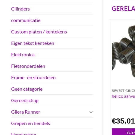
GEREL
Cilinders
communicatie
Custom platen / kentekens
Eigen tekst kenteken
Elektronica
Fietsonderdelen
Frame- en stuurdelen
Geen categorie
EN
BEVESTIGINGSDELEN
BEVESTIGING
m (p.50)
borgplaat zundapp o.t. ( per stuk )
helico aanvu
Gereedschap
Gilera Runner
€
1.53
€
35.0
Grepen en hendels
GEN AAN
TOEVOEGEN AAN
TOE
Handvatten