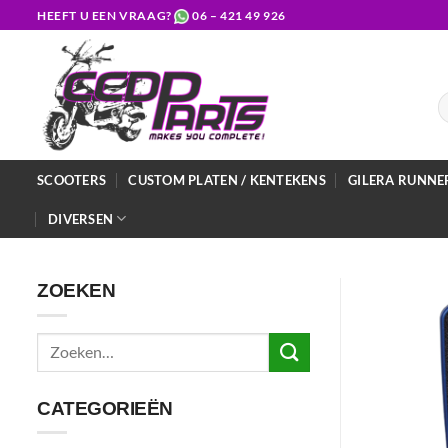
Ga
HEEFT U EEN VRAAG?
06 – 421 49 926
naar
inhoud
Z
na
SCOOTERS
CUSTOM PLATEN / KENTEKENS
GILERA RUNNE
DIVERSEN
ZOEKEN
Zoeken
naar:
CATEGORIEËN