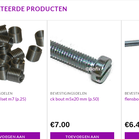
ATEERDE PRODUCTEN
SDELEN
BEVESTIGINGSDELEN
BEVEST
lset m7 (p.25)
ck bout m5x20 mm (p.50)
flensb
1
€
7.00
€
6.
VOEGEN AAN
TOEVOEGEN AAN