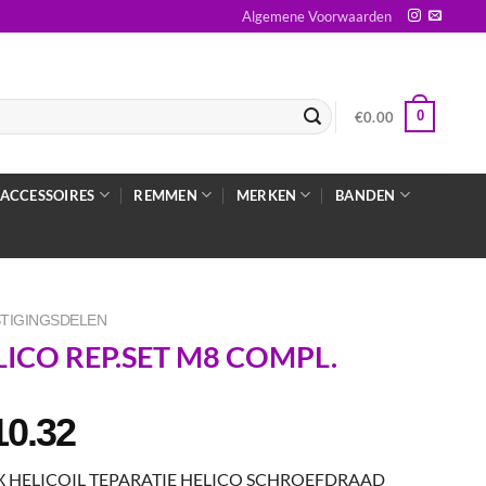
Algemene Voorwaarden
0
€
0.00
ACCESSOIRES
REMMEN
MERKEN
BANDEN
TIGINGSDELEN
LICO REP.SET M8 COMPL.
10.32
X HELICOIL TEPARATIE HELICO SCHROEFDRAAD