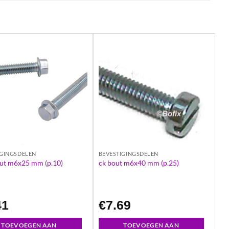
IGINGSDELEN
BEVESTIGINGSDELEN
out m6x25 mm (p.10)
ck bout m6x40 mm (p.25)
41
€
7.69
TOEVOEGEN AAN
TOEVOEGEN AAN