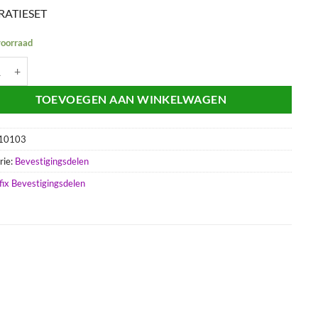
RATIESET
voorraad
O REP.SET M8 COMPL. aantal
TOEVOEGEN AAN WINKELWAGEN
10103
rie:
Bevestigingsdelen
fix Bevestigingsdelen