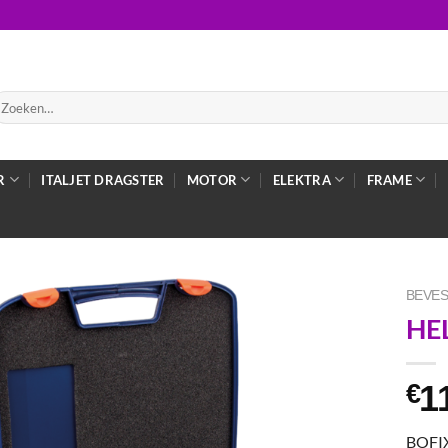
oeken
ar:
R
ITALJET DRAGSTER
MOTOR
ELEKTRA
FRAME
BEVES
HE
1
€
BOFI