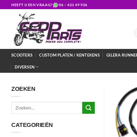
Ga
HEEFT U EEN VRAAG?
06 – 421 49 926
naar
inhoud
Z
na
SCOOTERS
CUSTOM PLATEN / KENTEKENS
GILERA RUNNE
DIVERSEN
ZOEKEN
Zoeken
naar:
CATEGORIEËN