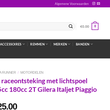
Algemene Voorwaarden
0
€
0.00
ACCESSOIRES
REMMEN
MERKEN
BANDEN
A RUNNER
/
MOTORDELEN
 raceontsteking met lichtspoel
cc 180cc 2T Gilera Italjet Piaggio
25.00