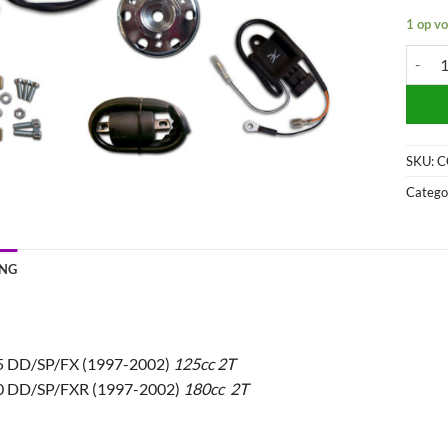
1 op v
Hpi rac
SKU:
C
Catego
ING
5 DD/SP/FX (1997-2002)
125cc 2T
0 DD/SP/FXR (1997-2002)
180cc 2T