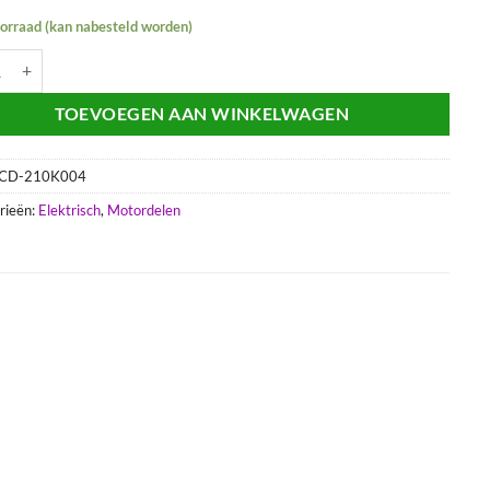
oorraad (kan nabesteld worden)
eontsteking met lichtspoel 125cc 180cc 2T Gilera Italjet Piaggio aantal
TOEVOEGEN AAN WINKELWAGEN
CD-210K004
rieën:
Elektrisch
,
Motordelen