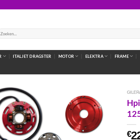
oeken
ar:
R
ITALJET DRAGSTER
MOTOR
ELEKTRA
FRAME
GILER
Hpi
125
2
€