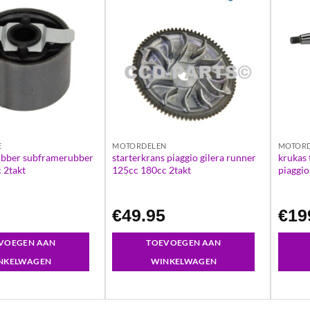
E
MOTORDELEN
MOTOR
ubber subframerubber
starterkrans piaggio gilera runner
krukas t
 2takt
125cc 180cc 2takt
piaggio
0
€
49.95
€
19
VOEGEN AAN
TOEVOEGEN AAN
NKELWAGEN
WINKELWAGEN