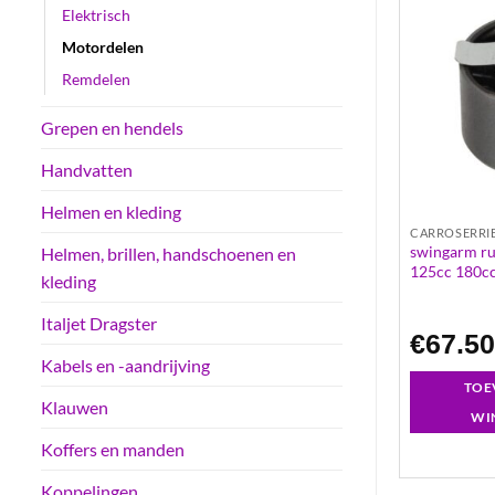
Elektrisch
Motordelen
Remdelen
Grepen en hendels
Handvatten
Helmen en kleding
MOTORDELEN
CARROSERRI
aslagerset ntn
vliegwieltrekker m26x1 en m28x1
swingarm r
Helmen, brillen, handschoenen en
c 2takt
piaggio runner 125cc 180cc 2t/ 4t
125cc 180cc
kleding
Italjet Dragster
€
16.95
€
67.5
Kabels en -aandrijving
GEN AAN
TOEVOEGEN AAN
TOE
Klauwen
LWAGEN
WINKELWAGEN
WI
Koffers en manden
Koppelingen