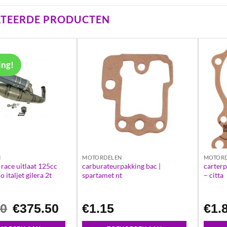
ATEERDE PRODUCTEN
ing!
N
MOTORDELEN
MOTOR
race uitlaat 125cc
carburateurpakking bac |
carterp
 italjet gilera 2t
spartamet nt
– citta
Oorspronkelijke
Huidige
00
€
375.50
€
1.15
€
1.
prijs
prijs
was:
is:
€475.00.
€375.50.