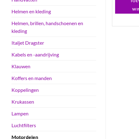
GEN AAN
TOEVOEGEN AAN
TOE
LWAGEN
WINKELWAGEN
WI
Helmen en kleding
Helmen, brillen, handschoenen en
kleding
Italjet Dragster
Kabels en -aandrijving
Klauwen
Koffers en manden
Koppelingen
Krukassen
Lampen
Luchtfilters
Motordelen