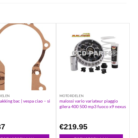
DELEN
MOTORDELEN
akking bac | vespa ciao – si
malossi vario variateur piaggio
gilera 400 500 mp3 fuoco x9 nexus
87
€
219.95