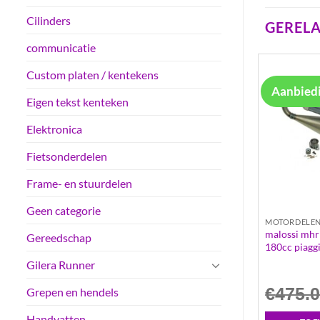
Cilinders
GEREL
communicatie
Custom platen / kentekens
Aanbied
Eigen tekst kenteken
Elektronica
Fietsonderdelen
Frame- en stuurdelen
Geen categorie
MOTORDELEN
MOTORDELE
geel 3.8 minarelli
middenpakking | vespa pk50 4-
malossi mhr 
Gereedschap
ticaal
speed
180cc piaggio
Gilera Runner
€
1.40
€
475.
Grepen en hendels
Handvatten