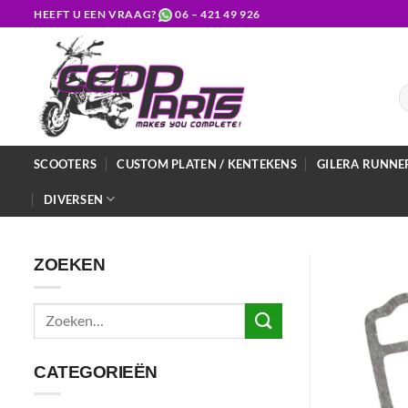
Ga
HEEFT U EEN VRAAG?
06 – 421 49 926
naar
inhoud
Z
na
SCOOTERS
CUSTOM PLATEN / KENTEKENS
GILERA RUNNE
DIVERSEN
ZOEKEN
Zoeken
naar:
CATEGORIEËN