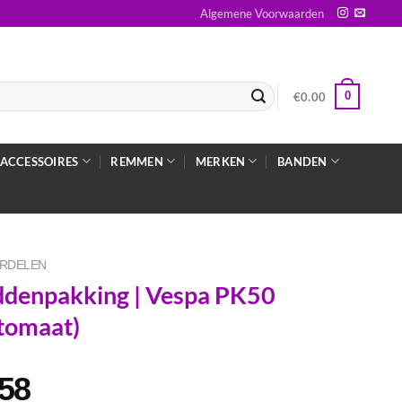
Algemene Voorwaarden
0
€
0.00
ACCESSOIRES
REMMEN
MERKEN
BANDEN
RDELEN
denpakking | Vespa PK50
tomaat)
.58