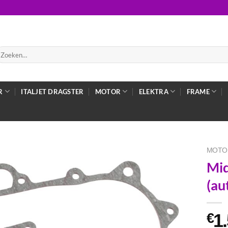
oeken
ar:
R
ITALJET DRAGSTER
MOTOR
ELEKTRA
FRAME
MOTO
Mid
(au
1
€