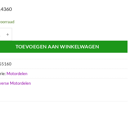
14360
voorraad
pakking | Vespa PK50 (automaat) aantal
TOEVOEGEN AAN WINKELWAGEN
55160
rie:
Motordelen
verse Motordelen