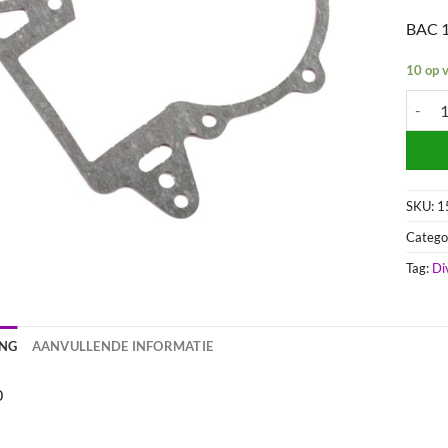
BAC 
10 op 
Midden
SKU:
1
Catego
Tag:
Di
ING
AANVULLENDE INFORMATIE
0