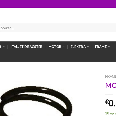
oeken
ar:
R
ITALJET DRAGSTER
MOTOR
ELEKTRA
FRAME
FRAME
MO
0
€
10 op 