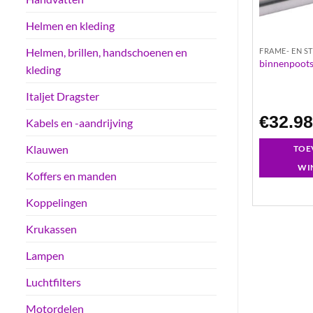
Helmen en kleding
Helmen, brillen, handschoenen en
DELEN
FRAME- EN STUURDELEN
FRAME- EN S
ech 340 chroom
voorplaat tnt 36.6712 aerox cabon
binnenpoots
kleding
Italjet Dragster
€
89.69
€
32.9
Kabels en -aandrijving
Klauwen
GEN AAN
TOEVOEGEN AAN
TOE
LWAGEN
WINKELWAGEN
WI
Koffers en manden
Koppelingen
Krukassen
Lampen
Luchtfilters
Motordelen