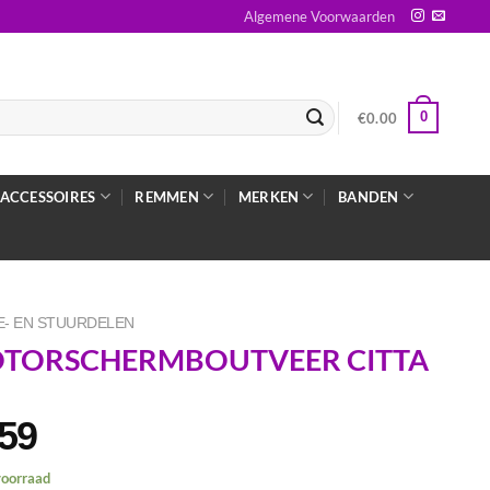
Algemene Voorwaarden
0
€
0.00
ACCESSOIRES
REMMEN
MERKEN
BANDEN
- EN STUURDELEN
TORSCHERMBOUTVEER CITTA
.59
voorraad