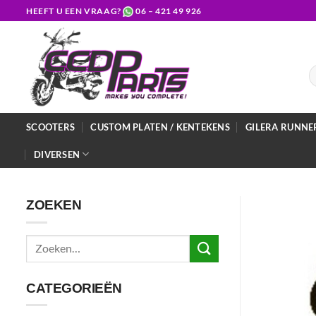
Ga
HEEFT U EEN VRAAG?
06 – 421 49 926
naar
inhoud
Z
na
SCOOTERS
CUSTOM PLATEN / KENTEKENS
GILERA RUNNE
DIVERSEN
ZOEKEN
Zoeken
naar:
CATEGORIEËN