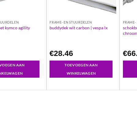
TUURDELEN
FRAME- EN STUURDELEN
FRAME-
schokb
et kymco agility
buddydek wit carbon | vespa lx
chroo
8
€
28.46
€
66
VOEGEN AAN
TOEVOEGEN AAN
NKELWAGEN
WINKELWAGEN