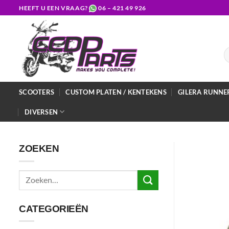
Ga
HEEFT U EEN VRAAG?
06 – 421 49 926
naar
inhoud
Z
na
SCOOTERS
CUSTOM PLATEN / KENTEKENS
GILERA RUNNE
DIVERSEN
ZOEKEN
Zoeken
naar:
CATEGORIEËN