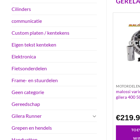
GEREL
Cilinders
communicatie
Custom platen / kentekens
Eigen tekst kenteken
Elektronica
Fietsonderdelen
Frame- en stuurdelen
MOTORDELEN
MOTORDELE
vespa pk50 4-
carterpakking bac | suzuku er – gt –
malossi vari
Geen categorie
zr
gilera 400 
Gereedschap
Gilera Runner
€
0.85
€
219.
Grepen en hendels
GEN AAN
TOEVOEGEN AAN
TOE
LWAGEN
WINKELWAGEN
WI
Handvatten