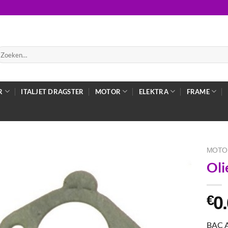
oeken
ar:
R
ITALJET DRAGSTER
MOTOR
ELEKTRA
FRAME
MOTO
Oli
0
€
BAC 