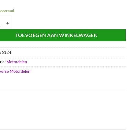
voorraad
mppakking | Aprilia SR 2000 aantal
TOEVOEGEN AAN WINKELWAGEN
56124
rie:
Motordelen
verse Motordelen