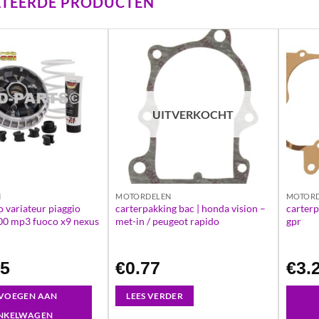
ATEERDE PRODUCTEN
UITVERKOCHT
N
MOTORDELEN
MOTOR
o variateur piaggio
carterpakking bac | honda vision –
carterp
500 mp3 fuoco x9 nexus
met-in / peugeot rapido
gpr
95
€
0.77
€
3.
VOEGEN AAN
LEES VERDER
NKELWAGEN