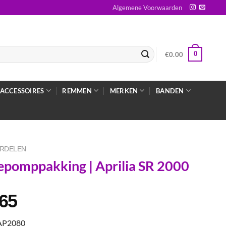
Algemene Voorwaarden
0
€
0.00
ACCESSOIRES
REMMEN
MERKEN
BANDEN
RDELEN
epomppakking | Aprilia SR 2000
.65
AP2080