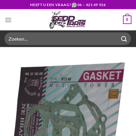
Ga
HEEFT U EEN VRAAG?
06 – 421 49 926
naar
inhoud
0
Zoeken
naar: