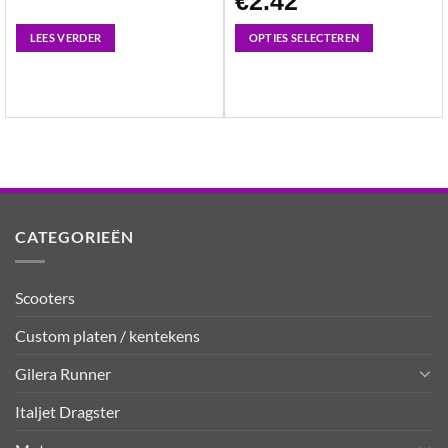
€
2.42
LEES VERDER
OPTIES SELECTEREN
Dit
product
heeft
meerdere
variaties.
Deze
optie
kan
CATEGORIEËN
gekozen
worden
Scooters
op
de
Custom platen / kentekens
productpagina
Gilera Runner
Italjet Dragster