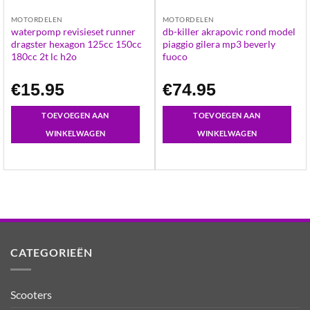
MOTORDELEN
MOTORDELEN
waterpomp revisieset runner
db-killer akrapovic rond model
dragster hexagon 125cc 150cc
piaggio gilera mp3 beverly
180cc 2t lc h2o
fuoco
€
15.95
€
74.95
TOEVOEGEN AAN
TOEVOEGEN AAN
WINKELWAGEN
WINKELWAGEN
CATEGORIEËN
Scooters