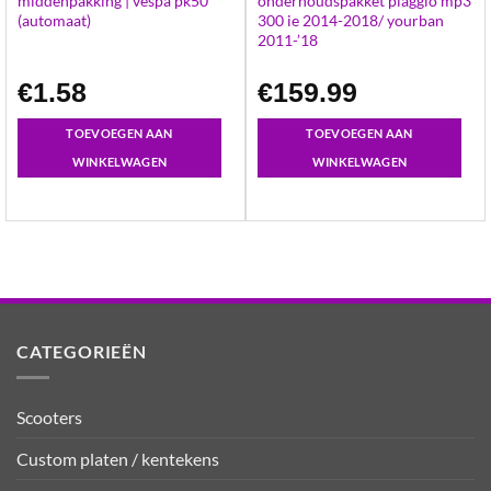
middenpakking | vespa pk50
onderhoudspakket piaggio mp3
(automaat)
300 ie 2014-2018/ yourban
2011-’18
€
1.58
€
159.99
TOEVOEGEN AAN
TOEVOEGEN AAN
WINKELWAGEN
WINKELWAGEN
CATEGORIEËN
Scooters
Custom platen / kentekens