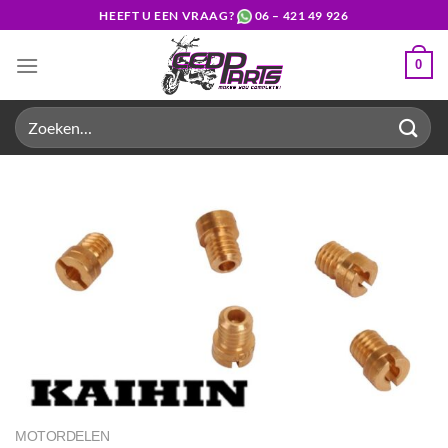
Ga
HEEFT U EEN VRAAG?
06 – 421 49 926
naar
inhoud
0
Zoeken
naar:
MOTORDELEN