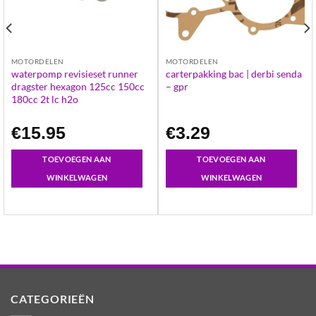
MOTORDELEN
MOTORDELEN
waterpomp revisieset runner
carterpakking bac | derbi senda
dragster hexagon 125cc 150cc
– gpr
180cc 2t lc h2o
€
15.95
€
3.29
TOEVOEGEN AAN
TOEVOEGEN AAN
WINKELWAGEN
WINKELWAGEN
CATEGORIEËN