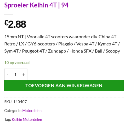
Sproeier Keihin 4T | 94
2.88
€
15mm NT | Voor alle 4T scooters waaronder div. China 4T
Retro / LX / GY6-scooters / Piaggio / Vespa 4T / Kymco 4T /
Sym 4T / Peugeot 4T / Zundapp / Honda SFX / Bali / Scoopy
10 op voorraad
Sproeier Keihin 4T | 94 aantal
TOEVOEGEN AAN WINKELWAGEN
SKU:
140407
Categorie:
Motordelen
Tag:
Keihin Motordelen