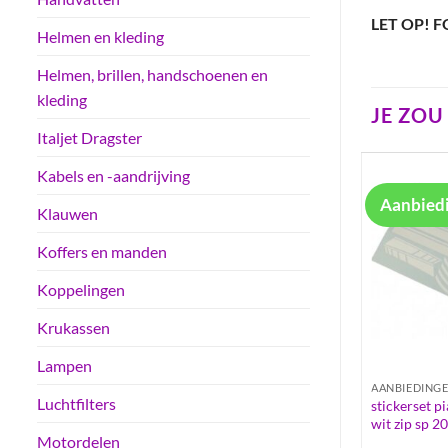
LET OP! F
Helmen en kleding
Helmen, brillen, handschoenen en
kleding
JE ZO
Italjet Dragster
Kabels en -aandrijving
Aanbied
Klauwen
Koffers en manden
Koppelingen
Krukassen
Lampen
AANBIEDING
Luchtfilters
stickerset p
wit zip sp 2
Motordelen