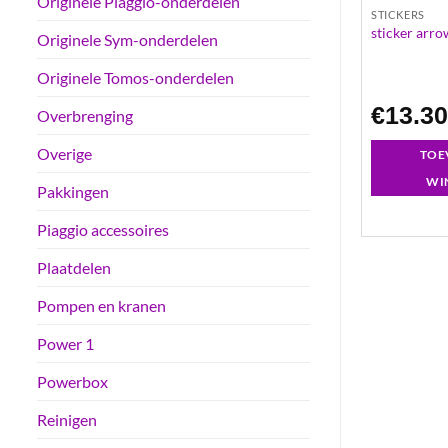
Originele Piaggio-onderdelen
STICKERS
STICKERS
2
sticker crystal blauw
sticker arro
Originele Sym-onderdelen
Originele Tomos-onderdelen
€
11.41
€
13.3
Overbrenging
Overige
GEN AAN
TOEVOEGEN AAN
TOE
LWAGEN
WINKELWAGEN
WI
Pakkingen
Piaggio accessoires
Plaatdelen
Pompen en kranen
Power 1
Powerbox
Reinigen