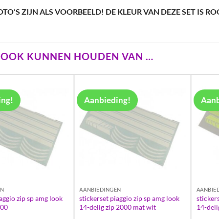
OTO’S ZIJN ALS VOORBEELD! DE KLEUR VAN DEZE SET IS R
U OOK KUNNEN HOUDEN VAN …
ing!
Aanbieding!
Aanb
EN
AANBIEDINGEN
AANBIE
iaggio zip sp amg look
stickerset piaggio zip sp amg look
sticker
000
14-delig zip 2000 mat wit
14-deli