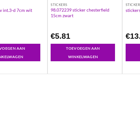
STICKERS
STICKE
98.072239 sticker chesterfield
w int.3-d 7cm wit
sticker
15cm zwart
0
€
5.81
€
13
VOEGEN AAN
TOEVOEGEN AAN
NKELWAGEN
WINKELWAGEN