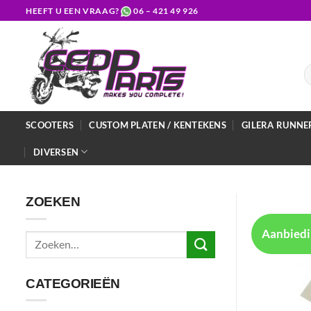
Ga
HEEFT U EEN VRAAG?
06 – 421 49 926
naar
inhoud
Z
na
SCOOTERS
CUSTOM PLATEN / KENTEKENS
GILERA RUNNE
DIVERSEN
ZOEKEN
Aanbiedi
Zoeken
naar:
CATEGORIEËN