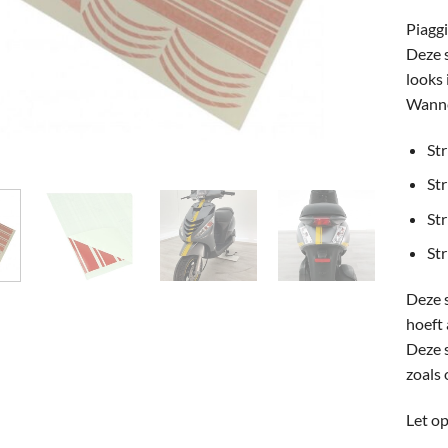
Piaggi
Deze 
looks 
Wannee
St
St
Str
Str
Deze s
hoeft 
Deze s
zoals 
Let op