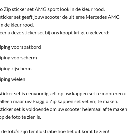
prijs
prijs
was:
is:
o Zip sticker set AMG sport look in de kleur rood.
€37.95.
€28.95.
sticker set geeft jouw scooter de ultieme Mercedes AMG
in de kleur rood.
r u deze sticker set bij ons koopt krijgt u geleverd:
riping voorspatbord
riping voorscherm
iping zijscherm
iping wielen
ticker set is eenvoudig zelf op uw kappen set te monteren u
alleen maar uw Piaggio Zip kappen set vet vrij te maken.
ticker set is voldoende om uw scooter helemaal af te maken
op de foto te zien is.
 de foto’s zijn ter illustratie hoe het uit komt te zien!