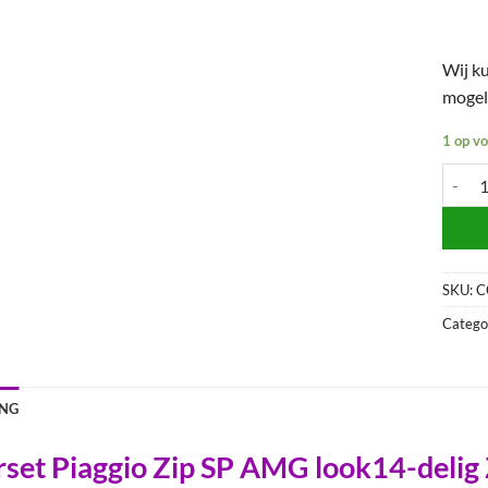
Wij ku
mogel
1 op v
Sticke
SKU:
C
Catego
ING
rset Piaggio Zip SP AMG look14-delig