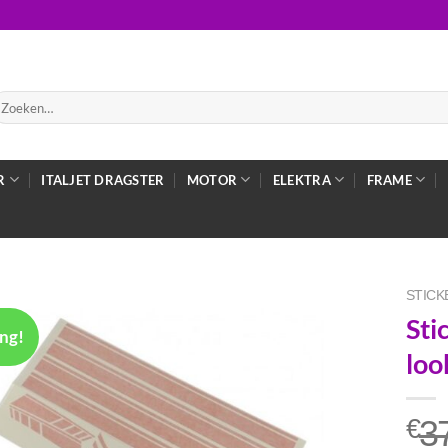
oeken
ar:
R
ITALJET DRAGSTER
MOTOR
ELEKTRA
FRAME
STICK
Sti
ng!
loo
3
€