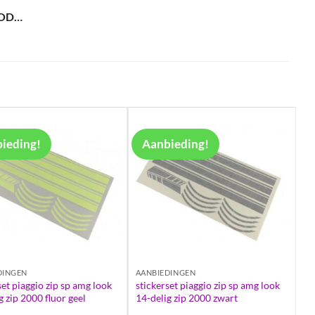
OOD…
ieding!
Aanbieding!
DINGEN
AANBIEDINGEN
set piaggio zip sp amg look
stickerset piaggio zip sp amg look
g zip 2000 fluor geel
14-delig zip 2000 zwart