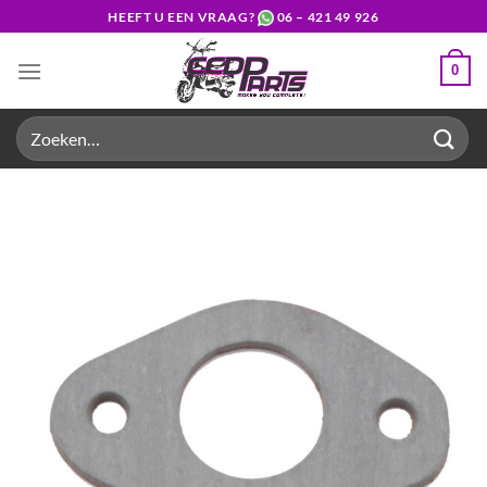
Ga
HEEFT U EEN VRAAG?
06 – 421 49 926
naar
inhoud
0
Zoeken
naar: