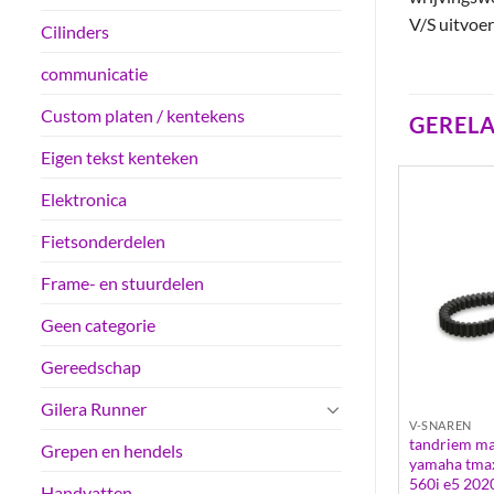
V/S uitvoer
Cilinders
communicatie
Custom platen / kentekens
GEREL
Eigen tekst kenteken
Elektronica
Fietsonderdelen
Frame- en stuurdelen
Geen categorie
Gereedschap
Gilera Runner
V-SNAREN
V-SNAREN
v-snaar bobotech 747/16,5 |
tandriem mal
pa super bravo
Grepen en hendels
minarelli 2t
yamaha tmax
560i e5 202
Handvatten