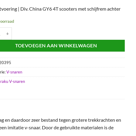
tvoering | Div. China GY6 4T scooters met schijfrem achter
voorraad
r Naraku 788/18 | GY6 12" Lang aantal
TOEVOEGEN AAN WINKELWAGEN
20395
rie:
V-snaren
raku V-snaren
ag en daardoor zeer bestand tegen grotere trekkrachten en
en imitatie v-snaar. Door de gebruikte materialen is de