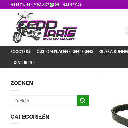
Ga
HEEFT U EEN VRAAG?
06 – 421 49 926
naar
inhoud
Z
na
SCOOTERS
CUSTOM PLATEN / KENTEKENS
GILERA RUNNE
DIVERSEN
ZOEKEN
Zoeken
naar:
CATEGORIEËN