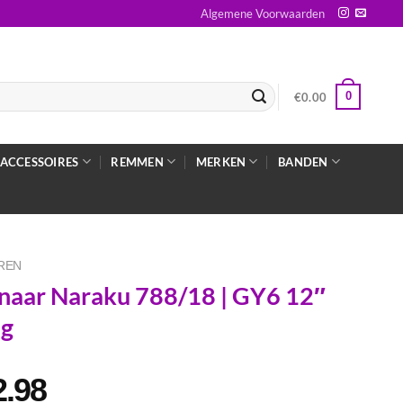
Algemene Voorwaarden
0
€
0.00
ACCESSOIRES
REMMEN
MERKEN
BANDEN
REN
naar Naraku 788/18 | GY6 12″
ng
2.98