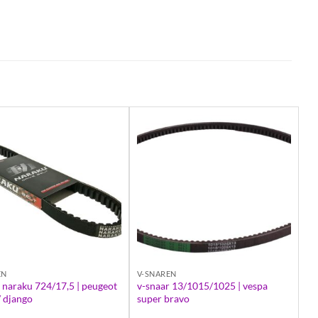
EN
V-SNAREN
 naraku 724/17,5 | peugeot
v-snaar 13/1015/1025 | vespa
/ django
super bravo