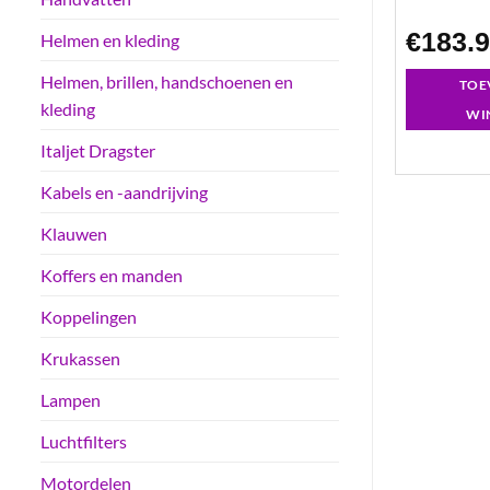
€
12.02
€
183.
Helmen en kleding
Helmen, brillen, handschoenen en
GEN AAN
TOEVOEGEN AAN
TOE
kleding
LWAGEN
WINKELWAGEN
WI
Italjet Dragster
Kabels en -aandrijving
Klauwen
Koffers en manden
Koppelingen
Krukassen
Lampen
Luchtfilters
Motordelen