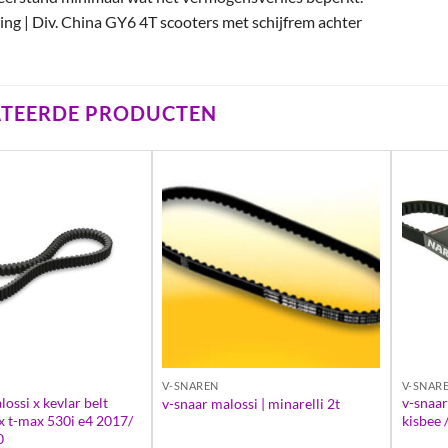
ing | Div. China GY6 4T scooters met schijfrem achter
ATEERDE PRODUCTEN
V-SNAREN
V-SNAR
ossi x kevlar belt
v-snaar
v-snaar malossi | minarelli 2t
 t-max 530i e4 2017/
kisbee 
0