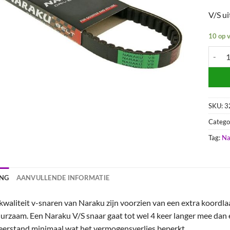
V/S ui
10 op 
V-snaa
SKU:
3
Catego
Tag:
Na
ING
AANVULLENDE INFORMATIE
waliteit v-snaren van Naraku zijn voorzien van een extra koordla
rzaam. Een Naraku V/S snaar gaat tot wel 4 keer langer mee dan e
eerstand minimaal wat het vermogensverlies beperkt.