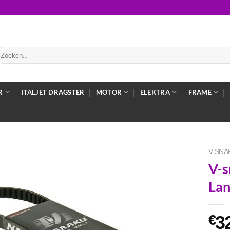
oeken
ar:
R
ITALJET DRAGSTER
MOTOR
ELEKTRA
FRAME
V-SNA
V-s
La
3
€