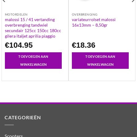
MOTORDELEN
OVERBRENGING
malossi 15 / 41 vertanding
variateurrolset malossi
overbrenging tandwiel
16x13mm – 8,50gr
secundair 125cc 150cc 180cc
gilera italjet aprilia piaggio
€
104.95
€
18.36
TOEVOEGEN AAN
TOEVOEGEN AAN
WINKELWAGEN
WINKELWAGEN
CATEGORIEËN
Scooters