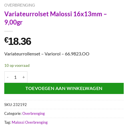
OVERBRENGING
Variateurrolset Malossi 16x13mm –
9,00gr
18.36
€
Variateurrollenset – Variorol – 66.9823.OO
10 op voorraad
Variateurrolset Malossi 16x13mm - 9,00gr aantal
TOEVOEGEN AAN WINKELWAGEN
SKU:
232192
Categorie:
Overbrenging
Tag:
Malossi Overbrenging