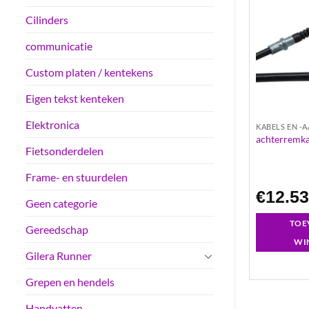
Cilinders
communicatie
Custom platen / kentekens
Eigen tekst kenteken
Elektronica
IJVING
KABELS EN -AANDRIJVING
KABELS EN -
eugeot ludix
achterremkabel | piaggio liberty
achterremka
Fietsonderdelen
Frame- en stuurdelen
€
16.04
€
12.5
Geen categorie
GEN AAN
TOEVOEGEN AAN
TOE
Gereedschap
LWAGEN
WINKELWAGEN
WI
Gilera Runner
Grepen en hendels
Handvatten