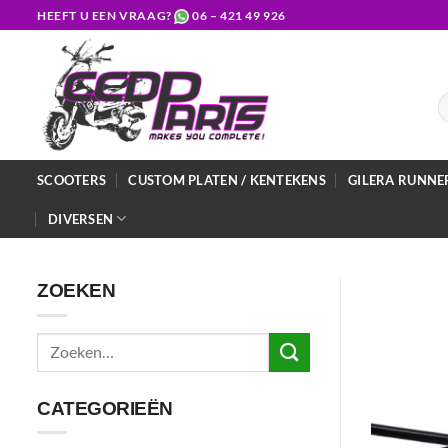
Ga
HEEFT U EEN VRAAG?
06 – 421 49 926
naar
inhoud
Z
na
SCOOTERS
CUSTOM PLATEN / KENTEKENS
GILERA RUNNE
DIVERSEN
ZOEKEN
Zoeken
naar:
CATEGORIEËN