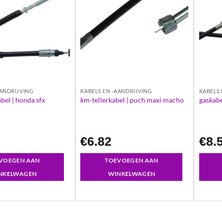
AANDRIJVING
KABELS EN -AANDRIJVING
KABELS 
bel | honda sfx
km-tellerkabel | puch maxi macho
gaskabe
3
€
6.82
€
8.
VOEGEN AAN
TOEVOEGEN AAN
NKELWAGEN
WINKELWAGEN