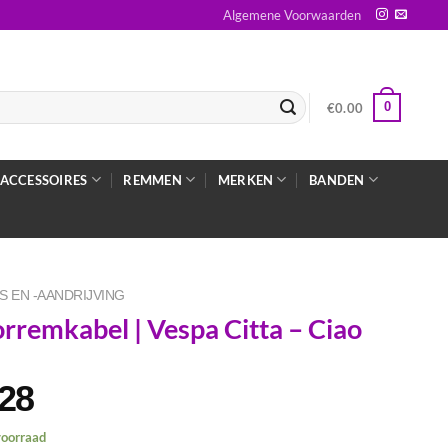
Algemene Voorwaarden
0
€
0.00
ACCESSOIRES
REMMEN
MERKEN
BANDEN
S EN -AANDRIJVING
rremkabel | Vespa Citta – Ciao
.28
voorraad