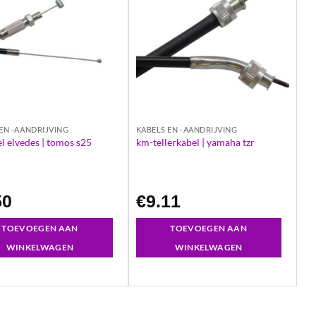
EN -AANDRIJVING
KABELS EN -AANDRIJVING
l elvedes | tomos s25
km-tellerkabel | yamaha tzr
50
€
9.11
TOEVOEGEN AAN
TOEVOEGEN AAN
WINKELWAGEN
WINKELWAGEN