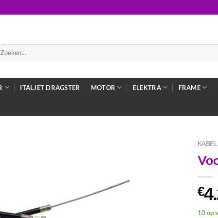
oeken
ar:
R
ITALJET DRAGSTER
MOTOR
ELEKTRA
FRAME
KABEL
Voo
4
€
10 op 