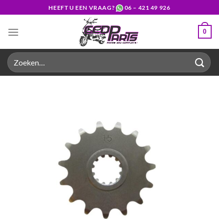
Ga
HEEFT U EEN VRAAG?
06 – 421 49 926
naar
inhoud
0
Zoeken
naar: