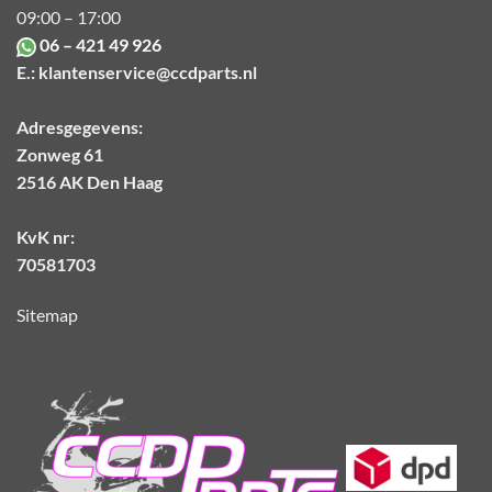
09:00 – 17:00
06 – 421 49 926
E.:
klantenservice@ccdparts.nl
Adresgegevens:
Zonweg 61
2516 AK Den Haag
KvK nr:
70581703
Sitemap