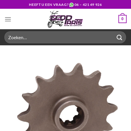
Ga
HEEFT U EEN VRAAG?
06 – 421 49 926
naar
inhoud
0
Zoeken
naar: