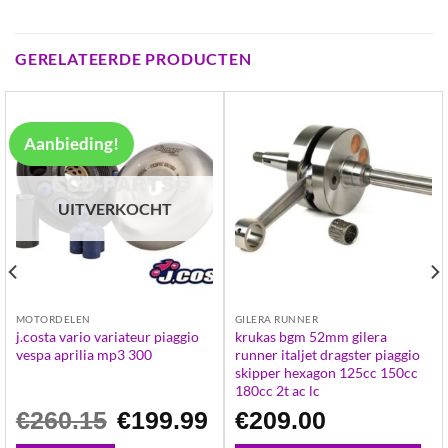
GERELATEERDE PRODUCTEN
Aanbieding!
UITVERKOCHT
MOTORDELEN
GILERA RUNNER
j.costa vario variateur piaggio
krukas bgm 52mm gilera
vespa aprilia mp3 300
runner italjet dragster piaggio
skipper hexagon 125cc 150cc
180cc 2t ac lc
Oorspronkelijke
Huidige
€
260.15
€
199.99
€
209.00
prijs
prijs
was:
is: