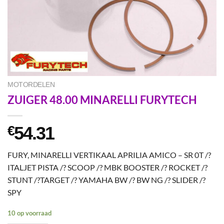
MOTORDELEN
ZUIGER 48.00 MINARELLI FURYTECH
54.31
€
FURY, MINARELLI VERTIKAAL APRILIA AMICO – SR 0T /?
ITALJET PISTA /? SCOOP /? MBK BOOSTER /? ROCKET /?
STUNT /?TARGET /? YAMAHA BW /? BW NG /? SLIDER /?
SPY
10 op voorraad