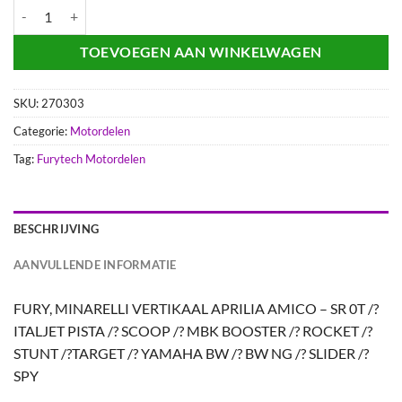
ZUIGER 48.00 MINARELLI FURYTECH aantal
TOEVOEGEN AAN WINKELWAGEN
SKU:
270303
Categorie:
Motordelen
Tag:
Furytech Motordelen
BESCHRIJVING
AANVULLENDE INFORMATIE
FURY, MINARELLI VERTIKAAL APRILIA AMICO – SR 0T /?
ITALJET PISTA /? SCOOP /? MBK BOOSTER /? ROCKET /?
STUNT /?TARGET /? YAMAHA BW /? BW NG /? SLIDER /?
SPY