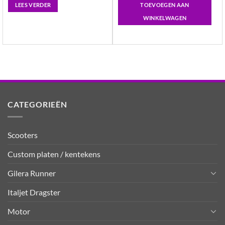
€260.15.
€199.99.
LEES VERDER
TOEVOEGEN AAN
WINKELWAGEN
CATEGORIEËN
Scooters
Custom platen / kentekens
Gilera Runner
Italjet Dragster
Motor