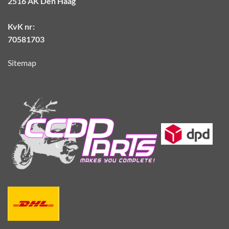
2516 AK Den Haag
KvK nr:
70581703
Sitemap