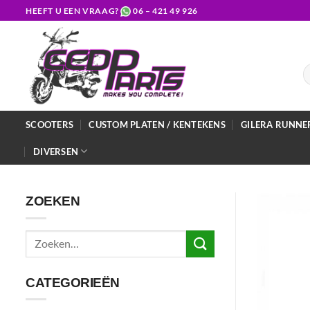
Ga
HEEFT U EEN VRAAG?
06 – 421 49 926
naar
inhoud
Z
na
SCOOTERS
CUSTOM PLATEN / KENTEKENS
GILERA RUNNE
DIVERSEN
ZOEKEN
Zoeken
naar:
CATEGORIEËN