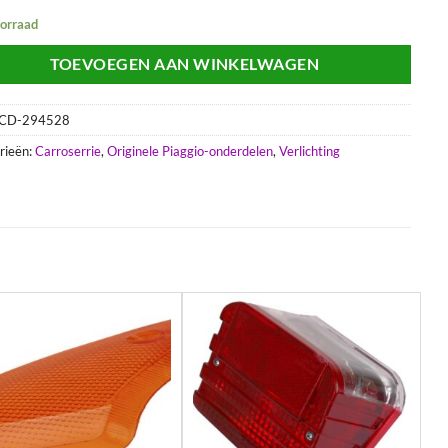
oorraad
TOEVOEGEN AAN WINKELWAGEN
CD-294528
rieën:
Carroserrie
,
Originele Piaggio-onderdelen
,
Verlichting