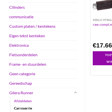
Cilinders
communicatie
VERLICHTING
VERLICHTING
fx
achterlicht imi lexus neo’s
raw compl.m
Custom platen / kentekens
Eigen tekst kenteken
€
24.16
€
17.6
Elektronica
Fietsonderdelen
GEN AAN
TOEVOEGEN AAN
TOE
LWAGEN
WINKELWAGEN
WI
Frame- en stuurdelen
Geen categorie
Gereedschap
Gilera Runner
Afsteldelen
Carroserrie