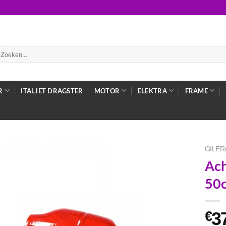
oeken
ar:
R
ITALJET DRAGSTER
MOTOR
ELEKTRA
FRAME
GILER
Ach
50c
3
€