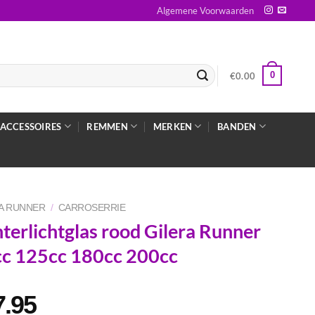
Algemene Voorwaarden
0
€
0.00
ACCESSOIRES
REMMEN
MERKEN
BANDEN
A RUNNER
/
CARROSERRIE
terlichtglas rood Gilera Runner
c 125cc 180cc 200cc
7.95