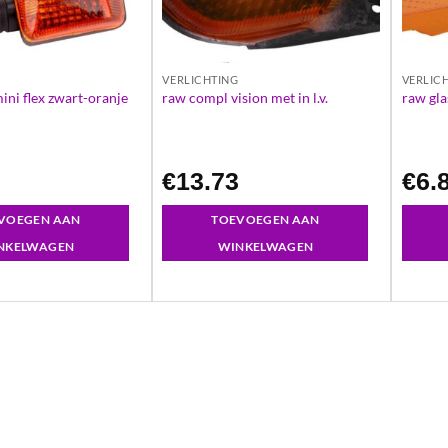
VERLICHTING
VERLIC
ini flex zwart-oranje
raw compl vision met in l.v.
raw glas
6
€
13.73
€
6.
VOEGEN AAN
TOEVOEGEN AAN
NKELWAGEN
WINKELWAGEN