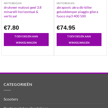
MOTORDELEN
MOTORDELEN
drukveer malossi geel 3.8
akrapovic akra db-killer
minarelli horizontaal &
geluiddemper piaggio gilera
verticaal
fuoco mp3 400 500
€
7.80
€
74.95
TOEVOEGEN AAN
TOEVOEGEN AAN
WINKELWAGEN
WINKELWAGEN
CATEGORIEËN
Scooters