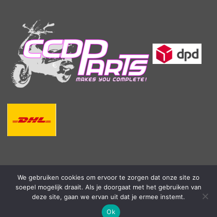
We gebruiken cookies om ervoor te zorgen dat onze site zo
soepel mogelijk draait. Als je doorgaat met het gebruiken van
deze site, gaan we ervan uit dat je ermee instemt.
Ok
Copyright 2026 ©
CCD Parts | Webshop by:
Aritec IT