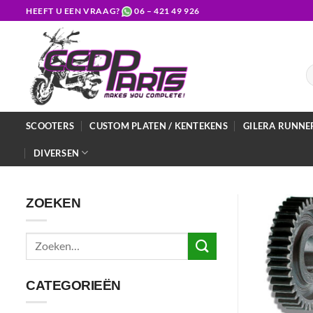
Ga
HEEFT U EEN VRAAG?
06 – 421 49 926
naar
inhoud
Z
na
SCOOTERS
CUSTOM PLATEN / KENTEKENS
GILERA RUNNE
DIVERSEN
ZOEKEN
Zoeken
naar:
CATEGORIEËN