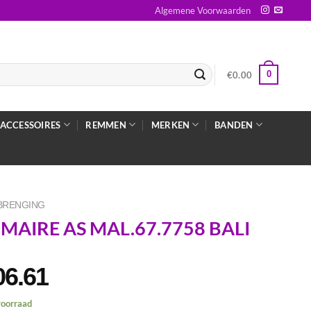
Algemene Voorwaarden
0
€
0.00
ACCESSOIRES
REMMEN
MERKEN
BANDEN
BRENGING
IMAIRE AS MAL.67.7758 BALI
06.61
voorraad