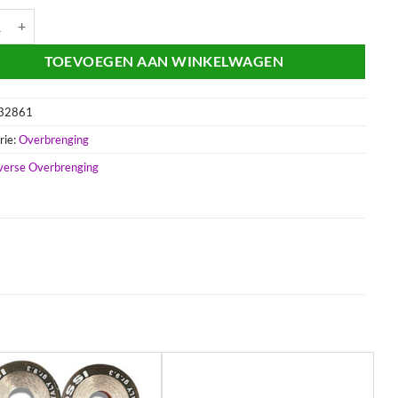
RE AS MAL.67.7758 BALI aantal
TOEVOEGEN AAN WINKELWAGEN
32861
rie:
Overbrenging
verse Overbrenging