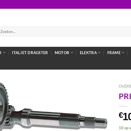
oeken
ar:
R
ITALJET DRAGSTER
MOTOR
ELEKTRA
FRAME
OVER
PR
1
€
10 op 