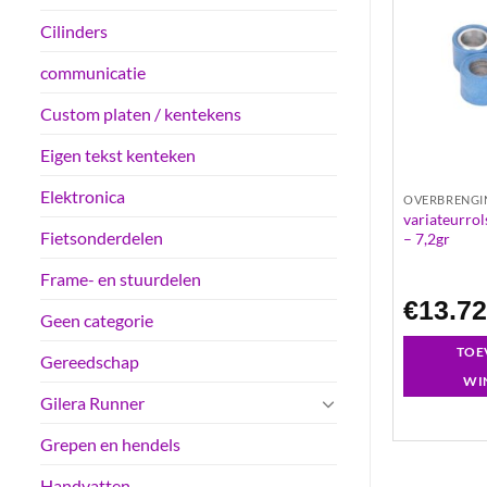
Cilinders
communicatie
Custom platen / kentekens
Eigen tekst kenteken
Elektronica
MOTORDELEN
OVERBRENGI
 leovince 15x12mm
malossi 15 / 41 vertanding
variateurro
Fietsonderdelen
overbrenging tandwiel secundair
– 7,2gr
125cc 150cc 180cc gilera italjet
aprilia piaggio
Frame- en stuurdelen
€
104.95
€
13.7
Geen categorie
GEN AAN
TOEVOEGEN AAN
TOE
Gereedschap
LWAGEN
WINKELWAGEN
WI
Gilera Runner
Grepen en hendels
Handvatten