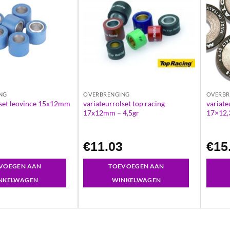
NG
OVERBRENGING
OVERBR
lset leovince 15x12mm
variateurrolset top racing
variate
17x12mm – 4,5gr
17×12,
2
€
11.03
€
15
VOEGEN AAN
TOEVOEGEN AAN
NKELWAGEN
WINKELWAGEN