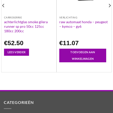
CARROSERRIE
VERLICHTING
achterlichtglas smoke gilera
raw automaat honda – peugeot
runner sp pro 50cc 125cc
– kymco – gy6
180cc 200cc
€
52.50
€
11.07
LEES VERDER
TOEVOEGEN AAN
WINKELWAGEN
CATEGORIEËN