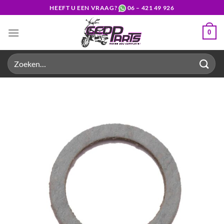
Ga
HEEFT U EEN VRAAG?
06 – 421 49 926
naar
inhoud
0
Zoeken
naar: