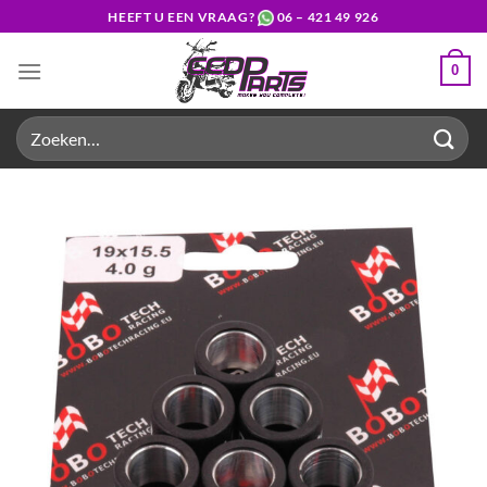
Ga
HEEFT U EEN VRAAG?
06 – 421 49 926
naar
inhoud
0
Zoeken
naar: