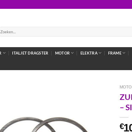
oeken
ar:
R
ITALJET DRAGSTER
MOTOR
ELEKTRA
FRAME
MOTO
ZU
– S
1
€