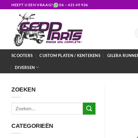
Ga
HEEFT U EEN VRAAG?
06 – 421 49 926
naar
inhoud
Z
na
SCOOTERS
CUSTOM PLATEN / KENTEKENS
GILERA RUNNE
DIVERSEN
ZOEKEN
Zoeken
naar:
CATEGORIEËN