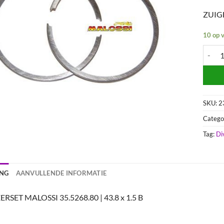
ZUIGE
10 op 
ZUIGER
SKU:
2
Catego
Tag:
Di
ING
AANVULLENDE INFORMATIE
SET MALOSSI 35.5268.80 | 43.8 x 1.5 B