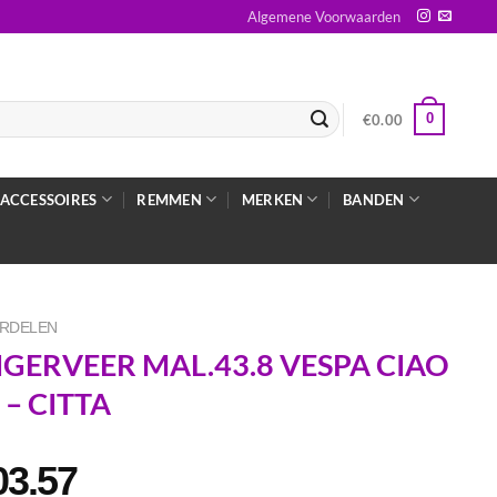
Algemene Voorwaarden
0
€
0.00
ACCESSOIRES
REMMEN
MERKEN
BANDEN
RDELEN
IGERVEER MAL.43.8 VESPA CIAO
I – CITTA
03.57