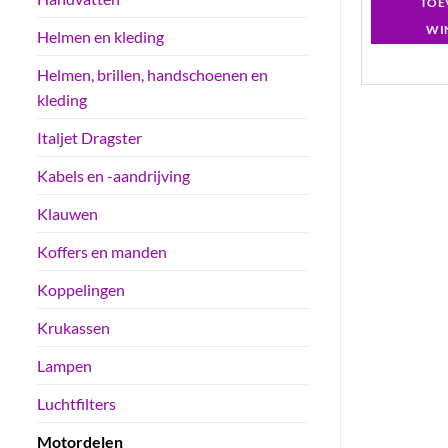
GEN AAN
TOEVOEGEN AAN
TOE
LWAGEN
WINKELWAGEN
WI
Helmen en kleding
Helmen, brillen, handschoenen en
kleding
Italjet Dragster
Kabels en -aandrijving
Klauwen
Koffers en manden
Koppelingen
Krukassen
Lampen
Luchtfilters
Motordelen