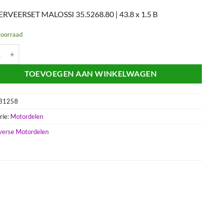
RVEERSET MALOSSI 35.5268.80 | 43.8 x 1.5 B
voorraad
VEER MAL.43.8 VESPA CIAO - SI - CITTA aantal
TOEVOEGEN AAN WINKELWAGEN
31258
rie:
Motordelen
verse Motordelen