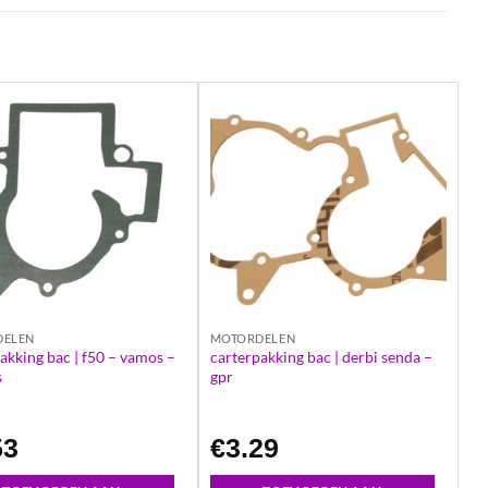
DELEN
MOTORDELEN
akking bac | f50 – vamos –
carterpakking bac | derbi senda –
s
gpr
53
€
3.29