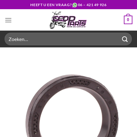
Ga
HEEFT U EEN VRAAG?
06 – 421 49 926
naar
inhoud
0
Zoeken
naar: